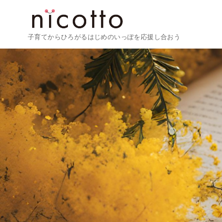
子育てからひろがるはじめのいっぽを応援し合おう
コ
ン
テ
ン
ツ
へ
移
動