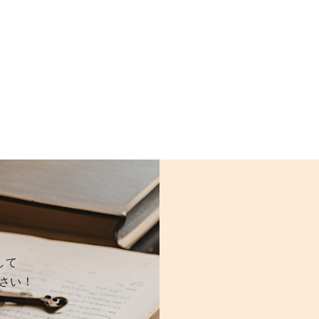
して
さい！
ら／