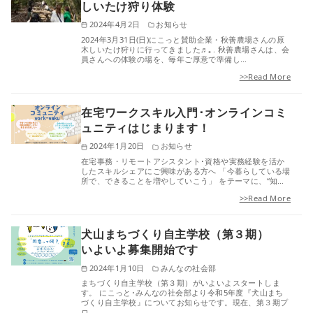
しいたけ狩り体験
2024年4月2日
お知らせ
2024年3月31日(日)にこっと賛助企業・秋善農場さんの原
木しいたけ狩りに行ってきました♬｡.⁡ 秋善農場さんは、会
員さんへの体験の場を、毎年ご厚意で準備し…
>>Read More
在宅ワークスキル入門･オンラインコミ
ュニティはじまります！
2024年1月20日
お知らせ
在宅事務・リモートアシスタント･資格や実務経験を活か
したスキルシェアにご興味がある方へ 「今暮らしている場
所で、できることを増やしていこう」 をテーマに、“知…
>>Read More
犬山まちづくり自主学校（第３期）
いよいよ募集開始です
2024年1月10日
みんなの社会部
まちづくり自主学校（第３期）がいよいよスタートしま
す。 にこっと･みんなの社会部より令和5年度『犬山まち
づくり自主学校』についてお知らせです。現在、第３期プ
ロ…