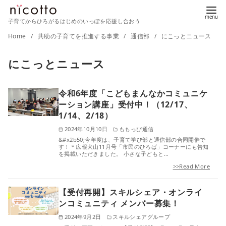
子育てからひろがるはじめのいっぽを応援し合おう
コ
Home
共助の子育てを推進する事業
通信部
にこっとニュース
ン
にこっとニュース
テ
ン
ツ
令和6年度「こどもまんなかコミュニケ
へ
ーション講座」受付中！（12/17、
1/14、2/18）
移
動
2024年10月10日
ももっぴ通信
&#x2b50;今年度は、子育て学び部と通信部の合同開催で
す！＊広報犬山11月号「市民のひろば」コーナーにも告知
を掲載いただきました。 小さな子どもと…
>>Read More
【受付再開】スキルシェア・オンライ
ンコミュニティ メンバー募集！
2024年9月2日
スキルシェアグループ