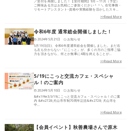
／受付を再開しました！【受付期間】9月～11月（予定）
ご興味ある方はお気軽にご参加ください＾＾＼ 在宅事務・
リモートアシスタント･資格や実務経験を活かしたスキ…
>>Read More
令和6年度 通常総会開催しました！
2024年5月21日
お知らせ
5月19日(日)、令和6年度通常総会を開催しました。⁡まだ右
も左も分からない『にこっと』が、多くの方のご指導ご協
力を頂きながら、何とか無事に4期を終えることが…
>>Read More
5/19にこっと交流カフェ・スペシャ
ル！のご案内
2024年5月10日
お知らせ
&#x1f4e3;5/19にこっと交流カフェ・スペシャル！のご案
内 &#x2728;犬山市市制70周年記念&#x2728; 犬山市を
中…
>>Read More
【会員イベント】秋善農場さんで原木