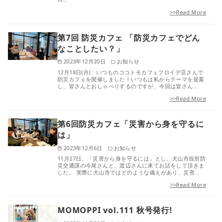
>>Read More
第7回 防災カフェ 「防災カフェでどん
なことしたい？」
2023年12月20日
お知らせ
12月18日(月)、いつものココトモカフェフロイデ店さんで
防災カフェを開催しました！いつもは私からテーマを提案
し、皆さんとおしゃべりするのですが、今回は皆さん…
>>Read More
第6回防災カフェ「災害から身を守るに
は」
2023年12月6日
お知らせ
11月27日、「災害から身を守るには」とし、犬山市役所防
災交通課の今尾さんと、渡辺さんに来てお話をして頂きま
した。 実際に犬山市ではどのような備えがあり、災害…
>>Read More
MOMOPPI vol.111 秋号発行!