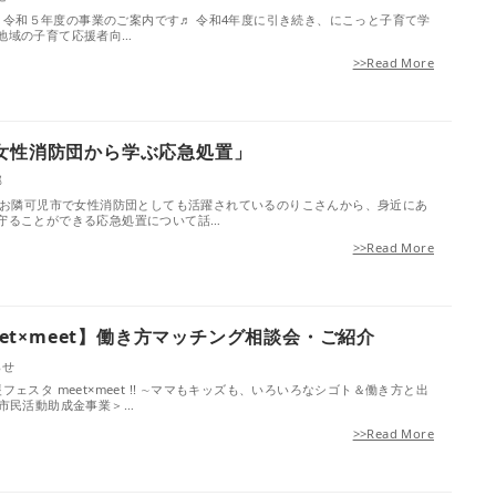
より、令和５年度の事業のご案内です♬ 令和4年度に引き続き、にこっと子育て学
地域の子育て応援者向…
>>Read More
女性消防団から学ぶ応急処置」
部
で、お隣可児市で女性消防団としても活躍されているのりこさんから、身近にあ
守ることができる応急処置について話…
>>Read More
meet×meet】働き方マッチング相談会・ご紹介
らせ
ェスタ meet×meet !! ∼ママもキッズも、いろいろなシゴト＆働き⽅と出
市市⺠活動助成⾦事業＞…
>>Read More