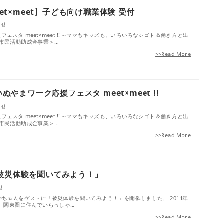
eet×meet】子ども向け職業体験 受付
らせ
ェスタ meet×meet !! ∼ママもキッズも、いろいろなシゴト＆働き⽅と出
市市⺠活動助成⾦事業＞…
>>Read More
いぬやまワーク応援フェスタ meet×meet !!
らせ
ェスタ meet×meet !! ∼ママもキッズも、いろいろなシゴト＆働き⽅と出
市市⺠活動助成⾦事業＞…
>>Read More
被災体験を聞いてみよう！」
せ
やちゃんをゲストに「被災体験を聞いてみよう！」を開催しました。 2011年
時、関東圏に住んでいらっしゃ…
>>Read More