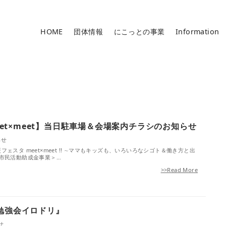
HOME
団体情報
にこっとの事業
Information
meet×meet】当日駐車場＆会場案内チラシのお知らせ
らせ
ェスタ meet×meet !! ∼ママもキッズも、いろいろなシゴト＆働き⽅と出
市市⺠活動助成⾦事業＞…
>>Read More
勉強会イロドリ』
せ