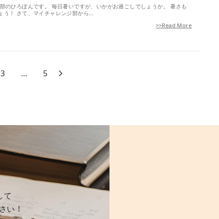
ジ部のひろぽんです。 毎日暑いですが、いかがお過ごしでしょうか。 暑さも
ょう！ さて、マイチャレンジ部から…
>>Read More
3
…
5
して
さい！