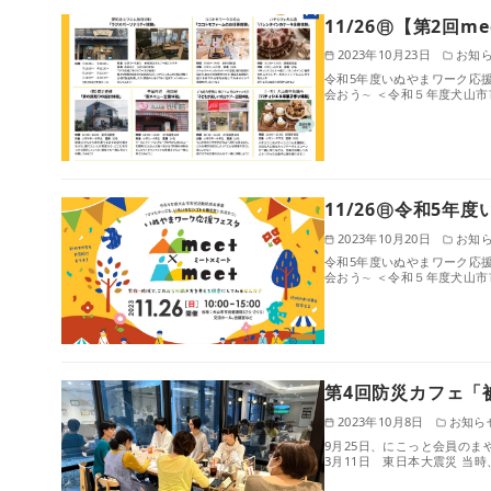
11/26㊐【第2回m
2023年10月23日
お知
令和5年度いぬやまワーク応援フ
会おう∼ ＜令和５年度⽝⼭
11/26㊐令和5年度
2023年10月20日
お知
令和5年度いぬやまワーク応援フ
会おう∼ ＜令和５年度⽝⼭
第4回防災カフェ「
2023年10月8日
お知ら
9月25日、にこっと会員のま
3月11日 東日本大震災 当