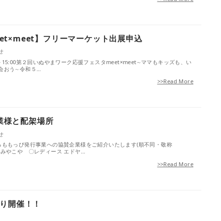
eet×meet】フリーマーケット出展申込
せ
00～15:00第２回いぬやまワーク応援フェスタmeet×meet∼ママもキッズも、い
会おう∼令和５…
>>Read More
企業様と配架場所
せ
るももっぴ発行事業への協賛企業様をご紹介いたします(順不同・敬称
＊ ◆みやこや 〇レディース エドヤ…
>>Read More
り開催！！
せ