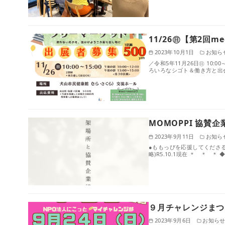
11/26㊐【第2回m
2023年10月1日
お知ら
／令和5年11月26日㊐ 10:
ろいろなシゴト＆働き⽅と出
MOMOPPI 協賛
2023年9月11日
お知ら
●ももっぴを応援してくださ
略)R5.10.1現在 ＊ ＊ 
９月チャレンジまつ
2023年9月6日
お知ら