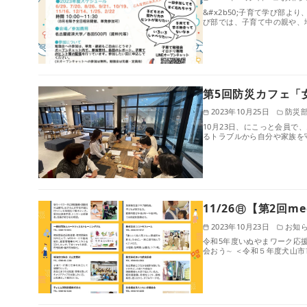
&#x2b50;子育て学び部
び部では、子育て中の親や、
第5回防災カフェ「
2023年10月25日
防災
10月23日、にこっと会員
るトラブルから自分や家族を
11/26㊐【第2回
2023年10月23日
お知
令和5年度いぬやまワーク応援フ
会おう∼ ＜令和５年度⽝⼭