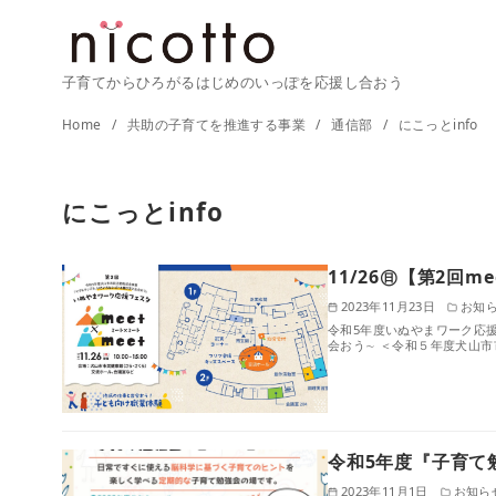
子育てからひろがるはじめのいっぽを応援し合おう
コ
Home
共助の子育てを推進する事業
通信部
にこっとinfo
ン
テ
にこっとinfo
ン
ツ
へ
11/26㊐【第2回
移
2023年11月23日
お知
動
令和5年度いぬやまワーク応援フ
会おう∼ ＜令和５年度⽝⼭
令和5年度『子育て
2023年11月1日
お知ら