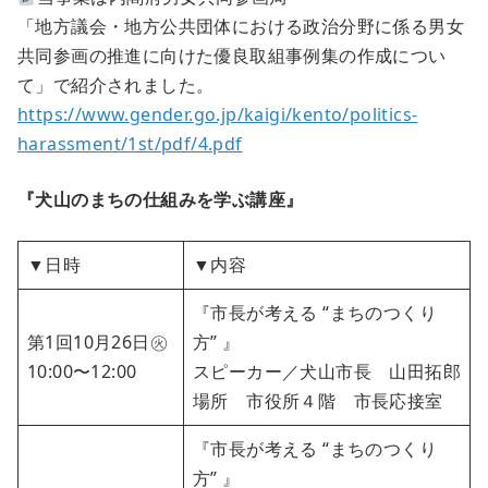
「地方議会・地方公共団体における政治分野に係る男女
共同参画の推進に向けた優良取組事例集の作成につい
て」で紹介されました。
https://www.gender.go.jp/kaigi/kento/politics-
harassment/1st/pdf/4.pdf
『犬山のまちの仕組みを学ぶ講座』
▼日時
▼内容
『市長が考える “まちのつくり
第1回10月26日㊋
方” 』
10:00〜12:00
スピーカー／犬山市長 山田拓郎
場所 市役所４階 市長応接室
『市長が考える “まちのつくり
方” 』