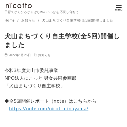
子育てからひろがるはじめのいっぽを応援し合おう
コ
Home
お知らせ
犬山まちづくり自主学校(全5回)開催しました
ン
犬山まちづくり自主学校(全5回)開催し
テ
ン
ました
ツ
2022年1月26日
お知らせ
へ
移
令和3年度犬山市委託事業
動
NPO法人にこっと 男女共同参画部
「犬山まちづくり自主学校」
◆全5回開催レポート（note）はこちらから
https://note.com/nicotto_inuyama/