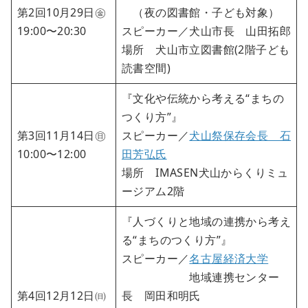
第2回10月29日㊎
（夜の図書館・子ども対象）
19:00〜20:30
スピーカー／犬山市長 山田拓郎
場所 犬山市立図書館(2階子ども
読書空間)
『文化や伝統から考える“まちの
つくり方”』
第3回11月14日㊐
スピーカー／
犬山祭保存会長 石
10:00〜12:00
田芳弘氏
場所 IMASEN犬山からくりミュ
ージアム2階
『人づくりと地域の連携から考え
る“まちのつくり方”』
スピーカー／
名古屋経済大学
地域連携センター
第4回12月12日㈰
長 岡田和明氏