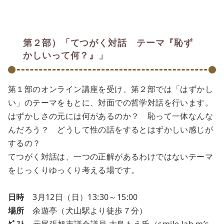
第２部）「てつがく対話 テーマ『恥ず
かしいって何？』」
第１部のオンライン講座を受け、第２部では「はずかし
い」のテーマをもとに、対面での哲学対話を行います。
はずかしさの元には何があるのか？ 恥って一体なんな
んだろう？ どうして性の話をするとはずかしい感じが
するの？
てつがく対話は、一つの正解があるわけではないテーマ
をじっくりゆっくり考える場です。
日時
3月12日（日）13:30～15:00
場所
余遊亭（犬山駅より徒歩７分）
ｹﾞｽﾄ
元尾張旭市議会議員 大島もえ氏（smile lab m’s