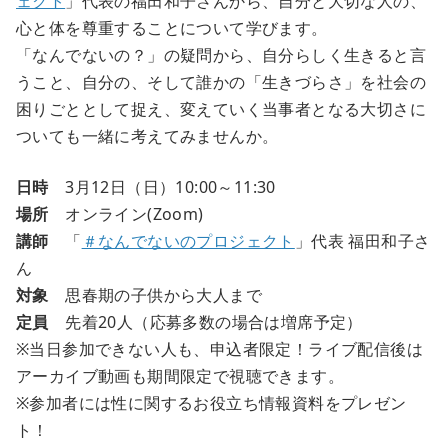
ェクト
」代表の福田和子さんから、自分と大切な人の、
心と体を尊重することについて学びます。
「なんでないの？」の疑問から、自分らしく生きると言
うこと、自分の、そして誰かの「生きづらさ」を社会の
困りごととして捉え、変えていく当事者となる大切さに
ついても一緒に考えてみませんか。
日時
3月12日（日）10:00～11:30
場所
オンライン(Zoom)
講師
「
＃なんでないのプロジェクト
」代表 福田和子さ
ん
対象
思春期の子供から大人まで
定員
先着20人（応募多数の場合は増席予定）
※当日参加できない人も、申込者限定！ライブ配信後は
アーカイブ動画も期間限定で視聴できます。
※参加者には性に関するお役立ち情報資料をプレゼン
ト！