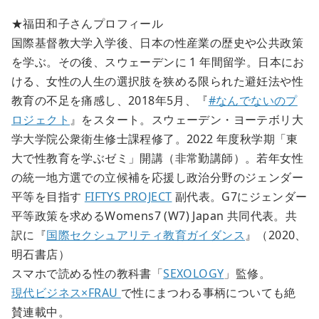
★福田和子さんプロフィール
国際基督教大学入学後、日本の性産業の歴史や公共政策
を学ぶ。その後、スウェーデンに 1 年間留学。日本にお
ける、女性の人生の選択肢を狭める限られた避妊法や性
教育の不足を痛感し、2018年5月、『
#なんでないのプ
ロジェクト
』をスタート。スウェーデン・ヨーテボリ大
学大学院公衆衛生修士課程修了。2022 年度秋学期「東
大で性教育を学ぶゼミ」開講（非常勤講師）。若年女性
の統一地方選での立候補を応援し政治分野のジェンダー
平等を目指す
FIFTYS PROJECT
副代表。G7にジェンダー
平等政策を求めるWomens7 (W7) Japan 共同代表。共
訳に『
国際セクシュアリティ教育ガイダンス
』（2020、
明石書店）
スマホで読める性の教科書「
SEXOLOGY
」監修。
現代ビジネス×FRAU
で性にまつわる事柄についても絶
賛連載中。