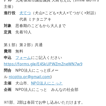
主催）
進行役
犬てつ
（犬山×こども×大人×てつがく×対話）
代表 ミナタニアキ
対象
思春期のこどもから大人まで
定員
先着10人
第１部）第２部）共通
費用
無料
申込
フォーム
にご記入ください
https://forms.gle/E4SkUPWZmZneWN7w9
問合
NPO法人にこっと(Eメー
ル
nicotto.or@gmail.com
)
主催
犬山市、
NPO法人にこっと
企画
NPO法人にこっと みんなの社会部
※1部、2部は各回でお申し込みいただけます。