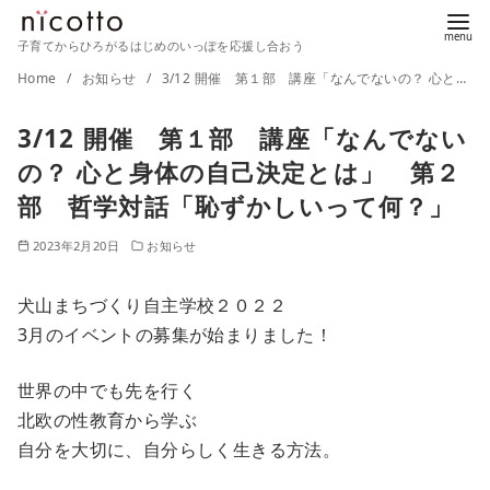
子育てからひろがるはじめのいっぽを応援し合おう
コ
Home
お知らせ
3/12 開催 第１部 講座「なんでないの？ 心と身体の自己決定とは」 第２部 哲学対話「恥ずかしいって何？」
ン
3/12 開催 第１部 講座「なんでない
テ
ン
の？ 心と身体の自己決定とは」 第２
ツ
部 哲学対話「恥ずかしいって何？」
へ
2023年2月20日
お知らせ
移
動
犬山まちづくり自主学校２０２２
3月のイベントの募集が始まりました！
世界の中でも先を行く
北欧の性教育から学ぶ
自分を大切に、自分らしく生きる方法。