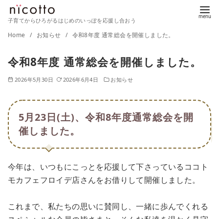
子育てからひろがるはじめのいっぽを応援し合おう
コ
Home
お知らせ
令和8年度 通常総会を開催しました。
ン
令和8年度 通常総会を開催しました。
テ
ン
2026年5月30日
2026年6月4日
お知らせ
ツ
へ
移
5月23日(土)、令和8年度通常総会を開
動
催しました。
今年は、いつもにこっとを応援して下さっているココト
モカフェフロイデ店さんをお借りして開催しました。
これまで、私たちの思いに賛同し、一緒に歩んでくれる